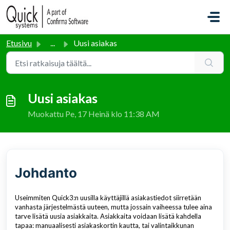
Siirry pääsisältöön
Etusivu
...
Uusi asiakas
Uusi asiakas
Muokattu Pe, 17 Heinä klo 11:38 AM
Johdanto
Useimmiten Quick3:n uusilla käyttäjillä asiakastiedot siirretään
vanhasta järjestelmästä uuteen, mutta jossain vaiheessa tulee aina
tarve lisätä uusia asiakkaita. Asiakkaita voidaan lisätä kahdella
tapaa: manuaalisesti asiakaskortin kautta, tai valintaikkunan