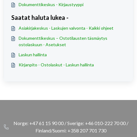
Dokumenttikeskus - Kirjaustyyppi
Saatat haluta lukea -
Asiakirjakeskus - Laskujen valvonta - Kaikki ohjeet
Dokumenttikeskus – Ostotilausten täsmäytys
ostolaskuun - Asetukset
Laskun hallinta
Kirjanpito - Ostolaskut - Laskun hallinta
Norge: +47 61 15 90 00 / Sverige: +46 010-222 70 00 /
Finland/Suomi: +358 207 701 730