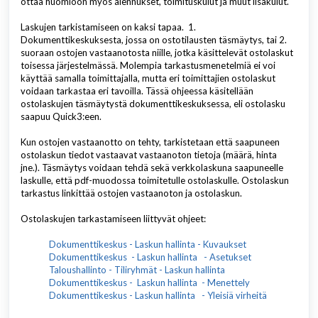
ottaa huomioon myös alennukset, toimituskulut ja muut lisäkulut.
Laskujen tarkistamiseen on kaksi tapaa. 1.
Dokumenttikeskuksesta, jossa on ostotilausten täsmäytys, tai 2.
suoraan ostojen vastaanotosta niille, jotka käsittelevät ostolaskut
toisessa järjestelmässä. Molempia tarkastusmenetelmiä ei voi
käyttää samalla toimittajalla, mutta eri toimittajien ostolaskut
voidaan tarkastaa eri tavoilla. Tässä ohjeessa käsitellään
ostolaskujen täsmäytystä dokumenttikeskuksessa, eli ostolasku
saapuu Quick3:een.
Kun ostojen vastaanotto on tehty, tarkistetaan että saapuneen
ostolaskun tiedot vastaavat vastaanoton tietoja (määrä, hinta
jne.). Täsmäytys voidaan tehdä sekä verkkolaskuna saapuneelle
laskulle, että pdf-muodossa toimitetulle ostolaskulle. Ostolaskun
tarkastus linkittää ostojen vastaanoton ja ostolaskun.
Ostolaskujen tarkastamiseen liittyvät ohjeet:
Dokumenttikeskus - Laskun hallinta - Kuvaukset
Dokumenttikeskus
-
Laskun hallinta
- Asetukset
Taloushallinto
- Tiliryhmät -
Laskun hallinta
Dokumenttikeskus
-
Laskun hallinta
- Menettely
Dokumenttikeskus
-
Laskun hallinta
- Yleisiä virheitä