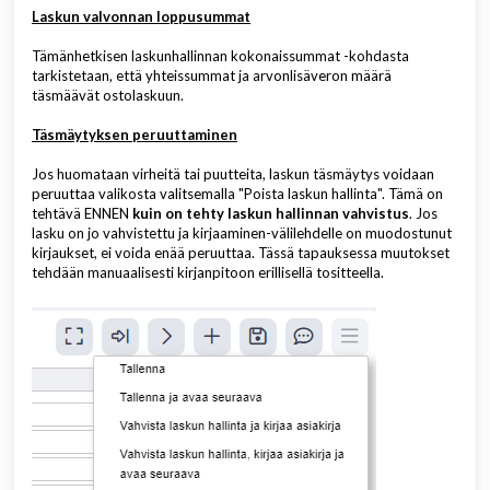
Laskun valvonnan loppusummat
Tämänhetkisen laskunhallinnan kokonaissummat -kohdasta
tarkistetaan, että yhteissummat ja arvonlisäveron määrä
täsmäävät ostolaskuun.
Täsmäytyksen peruuttaminen
Jos huomataan virheitä tai puutteita, laskun täsmäytys voidaan
peruuttaa valikosta valitsemalla "Poista laskun hallinta". Tämä on
tehtävä ENNEN
kuin on tehty laskun hallinnan vahvistus
. Jos
lasku on jo vahvistettu ja kirjaaminen-välilehdelle on muodostunut
kirjaukset, ei voida enää peruuttaa. Tässä tapauksessa muutokset
tehdään manuaalisesti kirjanpitoon erillisellä tositteella.