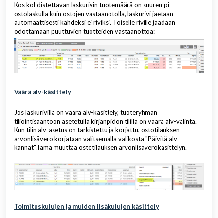
Kos kohdistettavan laskurivin tuotemäärä on suurempi
ostolaskulla kuin ostojen vastaanotolla, laskurivi jaetaan
automaattisesti kahdeksi ei riviksi. Toiselle riville jäädään
odottamaan puuttuvien tuotteiden vastaanottoa:
Väärä alv-käsittely
Jos laskurivillä on väärä alv-käsittely, tuoteryhmän
tiliöintisääntöön asetetulla kirjanpidon tilillä on väärä alv-valinta.
Kun tilin alv-asetus on tarkistettu ja korjattu, ostotilauksen
arvonlisävero korjataan valitsemalla valikosta "Päivitä alv-
kannat".Tämä muuttaa ostotilauksen arvonlisäverokäsittelyn.
Toimituskulujen ja muiden lisäkulujen käsittely