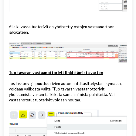
Alla kuvassa tuoterivit on yhdistetty ostojen vastaanottoon
jälkikäteen.
Tuo tavaran vastaanottorivit linkittämistä varten
Jos laskurivejä puuttuu rivien automaattikäsittelystänäkymästä,
voidaan valikosta valita "Tuo tavaran vastaanottorivit
yhdistämistä varten tai klikata saman nimistä painiketta. Vain
vastaanotetut tuoterivit voidaan noutaa.