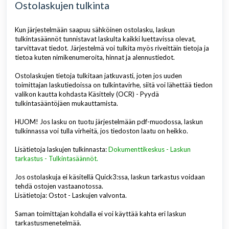
Ostolaskujen tulkinta
Kun järjestelmään saapuu sähköinen ostolasku, laskun
tulkintasäännöt tunnistavat laskulta kaikki luettavissa olevat,
tarvittavat tiedot. Järjestelmä voi tulkita myös riveittäin tietoja ja
tietoa kuten nimikenumeroita, hinnat ja alennustiedot.
Ostolaskujen tietoja tulkitaan jatkuvasti, joten jos uuden
toimittajan laskutiedoissa on tulkintavirhe, siitä voi lähettää tiedon
valikon kautta kohdasta Käsittely (OCR) - Pyydä
tulkintasääntöjäen mukauttamista.
HUOM! Jos lasku on tuotu järjestelmään pdf-muodossa, laskun
tulkinnassa voi tulla virheitä, jos tiedoston laatu on heikko.
Lisätietoja laskujen tulkinnasta:
Dokumenttikeskus - Laskun
tarkastus - Tulkintasäännöt.
Jos ostolaskuja ei käsitellä Quick3:ssa, laskun tarkastus voidaan
tehdä ostojen vastaanotossa.
Lisätietoja: Ostot - Laskujen valvonta.
Saman toimittajan kohdalla ei voi käyttää kahta eri laskun
tarkastusmenetelmää.