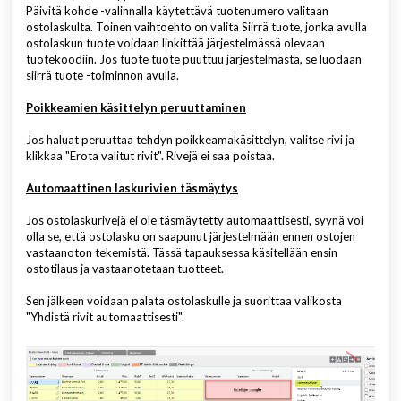
Päivitä kohde -valinnalla käytettävä tuotenumero valitaan
ostolaskulta. Toinen vaihtoehto on valita Siirrä tuote, jonka avulla
ostolaskun tuote voidaan linkittää järjestelmässä olevaan
tuotekoodiin. Jos tuote tuote puuttuu järjestelmästä, se luodaan
siirrä tuote -toiminnon avulla.
Poikkeamien käsittelyn peruuttaminen
Jos haluat peruuttaa tehdyn poikkeamakäsittelyn, valitse rivi ja
klikkaa "Erota valitut rivit". Rivejä ei saa poistaa.
Automaattinen laskurivien täsmäytys
Jos ostolaskurivejä ei ole täsmäytetty automaattisesti, syynä voi
olla se, että ostolasku on saapunut järjestelmään ennen ostojen
vastaanoton tekemistä. Tässä tapauksessa käsitellään ensin
ostotilaus ja vastaanotetaan tuotteet.
Sen jälkeen voidaan palata ostolaskulle ja suorittaa valikosta
"Yhdistä rivit automaattisesti".