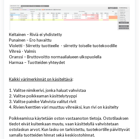
Keltainen – Riviä ei yhdistetty
Punainen – Ero havaittu
Violetti - Siirretty tuotteelle - siirretty toiselle tuotekoodille
Vihreä - Valmis
Oranssi – Bruttovoitto normaalialueen ulkopuolella
Harmaa – Tuotteiden yhteydet
Kaikki värimerkinnät on käsiteltävä
:
1. Valitse nimikerivi, jonka haluat vahvistaa
2. Valitse poikkeaman käsittelytyyppi
3. Valitse painike Vahvista valitut rivit
4. Rivien/kenttien väri muuttuu vihreäksi, kun rivi on käsitelty
Poikkeamissa käytetään oston vastaanoton tietoja. Ostotilauksen
tiedot eivät kuitenkaan muutu, vaan käsittelyllä vahvistetaan
ostolaskun arvot. Kun lasku on tarkistettu, tuotekortille päivittyvät
samalla tuotteiden hinnat sekä keskiostohinnat.