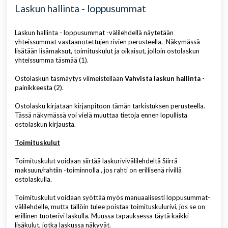
Laskun hallinta - loppusummat
Laskun hallinta - loppusummat -välilehdellä näytetään
yhteissummat vastaanotettujen rivien perusteella. Näkymässä
lisätään lisämaksut, toimituskulut ja oikaisut, jolloin ostolaskun
yhteissumma täsmää (1).
Ostolaskun täsmäytys viimeistellään
Vahvista laskun hallint
a
-
painikkeesta (2).
Ostolasku kirjataan kirjanpitoon tämän tarkistuksen perusteella.
Tässä näkymässä voi vielä muuttaa tietoja ennen lopullista
ostolaskun kirjausta.
Toimituskulut
Toimituskulut voidaan siirtää laskurivivälilehdeltä Siirrä
maksuun/rahtiin -toiminnolla , jos rahti on erillisenä rivillä
ostolaskulla.
Toimituskulut voidaan syöttää myös manuaalisesti loppusummat-
välilehdelle, mutta tällöin tulee poistaa toimituskulurivi, jos se on
erillinen tuoterivi laskulla. Muussa tapauksessa täytä kaikki
lisäkulut, jotka laskussa näkyvät.