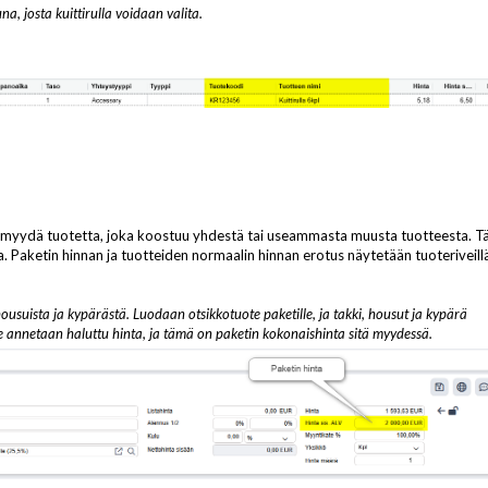
na, josta kuittirulla voidaan valita.
an myydä tuotetta, joka koostuu yhdestä tai useammasta muusta tuotteesta. Tä
a. Paketin hinnan ja tuotteiden normaalin hinnan erotus näytetään tuoteriveill
ousuista ja kypärästä. Luodaan otsikkotuote paketille, ja takki, housut ja kypärä
le annetaan haluttu hinta, ja tämä on paketin kokonaishinta sitä myydessä.