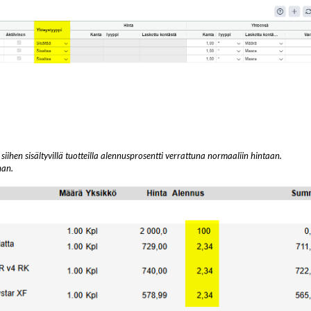
siihen sisältyvillä tuotteilla alennusprosentti verrattuna normaaliin hintaan.
nan.