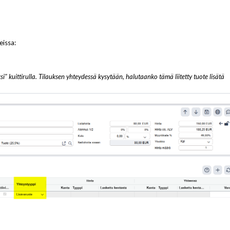
eissa:
ksi" kuittirulla. Tilauksen yhteydessä kysytään, halutaanko tämä liitetty tuote lisätä