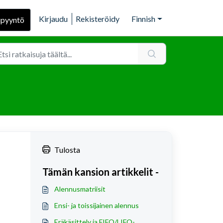
Kirjaudu
Rekisteröidy
Finnish
ipyyntö
Tulosta
Tämän kansion artikkelit -
Alennusmatriisit
Ensi- ja toissijainen alennus
Eräkäsittely ja FIFO/LIFO-