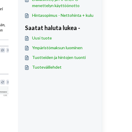
menettelyn käyttöönotto
ri
Hintasopimus - Nettohinta + kulu
ään,
Saatat haluta lukea -
an
Uusi tuote
Ympäristömaksun luominen
Tuotteiden ja hintojen tuonti
Tuotevälilehdet