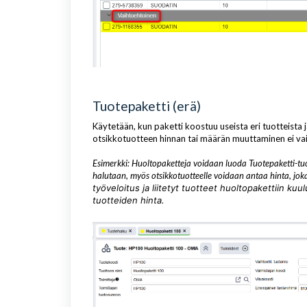
Tuotepaketti (erä)
Käytetään, kun paketti koostuu useista eri tuotteista j
otsikkotuotteen hinnan tai määrän muuttaminen ei vaik
Esimerkki: Huoltopaketteja voidaan luoda Tuotepaketti-tuot
halutaan, myös otsikkotuotteelle voidaan antaa hinta, joka 
työveloitus ja liitetyt tuotteet huoltopakettiin ku
tuotteiden hinta.