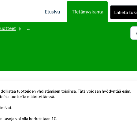
Etusivu
Tietämyskanta
Lähetä tuk
uotteet
...
hdollistaa tuotteiden yhdistämisen toisiinsa. Tätä voidaan hyödyntää esim.
oisia tuotteita määritettäessä.
imivat.
an tasoja voi olla korkeintaan 10.