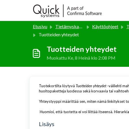
Siirry pääsisältöön
Etusivu
Tietämyskanta
Käyttöohjeet
T
Tuotteiden yhteydet
Tuotteiden yhteydet
Muokattu Ke, 8 Heinä klo 2:08 PM
Tuotekortilta löytyvä
Tuotteiden yhteydet
-välilehti ma
huoltopaketteja luodessa sekä korvaavia tai vaihtoeht
Yhteystyyppi määrittää sen, miten nämä linkitykset to
Huomioi, että tuotetta ei voi liittää itseensä. Hierarki
Lisäys