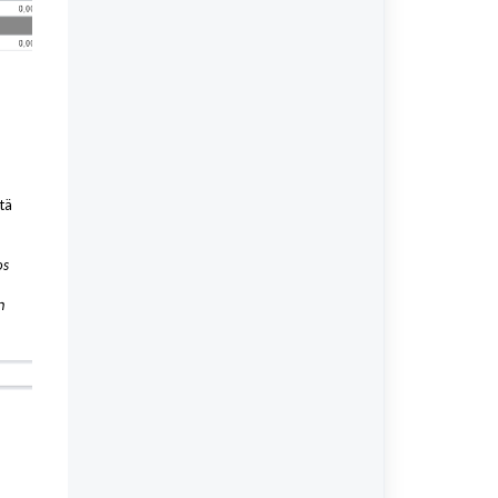
tä
os
n