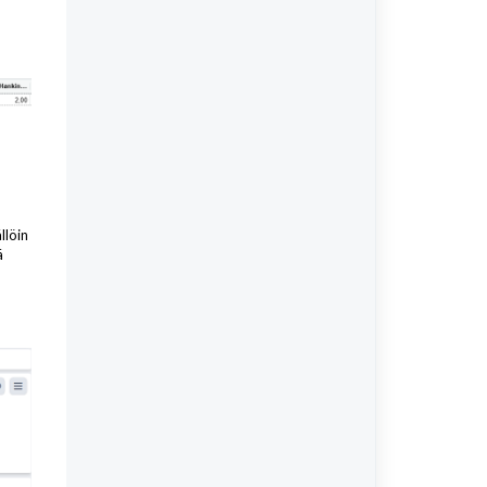
llöin
ä