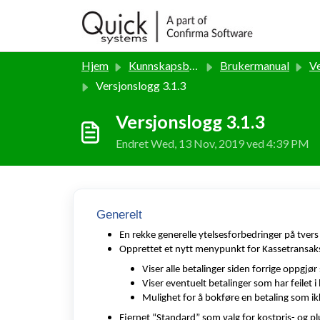
Gå til hovedinnhold
Hjem
Kunnskapsbase
Brukermanual
Ver
Versjonslogg 3.1.3
Versjonslogg 3.1.3
Endret Wed, 13 Nov, 2019 ved 4:39 PM
Generelt
En rekke generelle ytelsesforbedringer på tvers 
Opprettet et nytt menypunkt for Kassetransak
Viser alle betalinger siden forrige oppgjør
Viser eventuelt betalinger som har feilet i
Mulighet for å bokføre en betaling som ik
Fjernet “Standard” som valg for kostpris- og pl