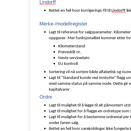
Lindorff
Rettet en feil hvor
korrigerings-fil
til
Lindorff
ik
Merke-/modellregister
Lagt til referanse for salgsparameter. Kilometer
oppgaver. Mer funksjonalitet kommer etter hvert
Kilometerstand
Prøveskilt nr.
Neste servicedato
EU kontroll
Sortering vil nå sortere både alfabetisk og num
Lagt til “Standard kunde ved innbytte” flagg un
med samme status på samme node. Dette gir en
kapitalvarer.
Ordre
Lagt til mulighet til å legge til
alt
påmontert utstyr
Lagt til mulighet for å flagge en ordretype so
Lagt til mulighet for å bestemme
ordremal
per t
under fanen salg.
Rettet en feil hvor varekoblinger ikke fungerte 