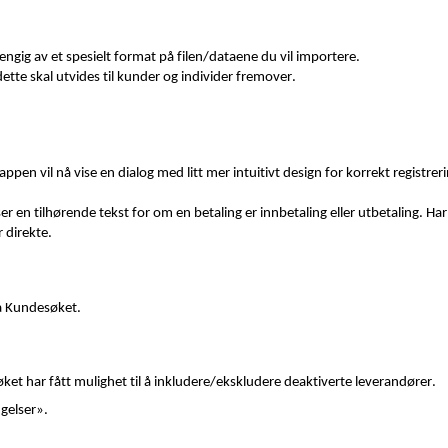
ngig av et spesielt format på filen/dataene du vil importere.
ette skal utvides til kunder og individer fremover.
ppen vil nå vise en dialog med litt mer intuitivt design for korrekt registrer
iser en tilhørende tekst for om en betaling er innbetaling eller utbetaling. Har
 direkte
.
ra Kundesøket.
søket har fått mulighet
til å inkludere/
ekskludere deaktiverte leverandører.
gelser»
.