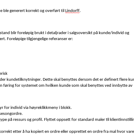
ke ble
generert korrekt og overført til
Lindorff
.
stand blir foreløpig brukt i detaljrader i salgsoversikt på kunde/individ og
. Foreløpige tilgjengelige referanser er:
erisk
der kundetilknytninger. Dette skal benyttes dersom det er definert flere k
 føring for systemet om hvilken kunde som skal benyttes ved innbytte av
 for individ via høyreklikkmeny i blokk.
m sesongordre
.
ype på ressurs og profil. Flyttet oppsett for standard maler til klientinnstilli
korrekt etter å ha kopiert en ordre eller opprettet en ordre fra mal hvor vare