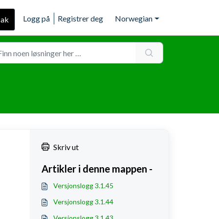
Logg på
Registrer deg
Norwegian
sak
Skriv ut
Artikler i denne mappen -
Versjonslogg 3.1.45
Versjonslogg 3.1.44
Versjonslogg 3.1.43