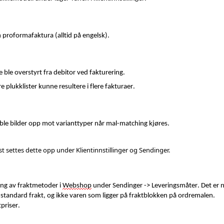
 proformafaktura (alltid på engelsk).
e ble overstyrt fra debitor ved fakturering.
e plukklister kunne resultere i flere fakturaer.
koble bilder opp mot varianttyper når mal-matching kjøres.
t settes dette opp under Klientinnstillinger og Sendinger.
ning av fraktmetoder i
Webshop
under Sendinger -> Leveringsmåter. Det er 
andard frakt, og ikke varen som ligger på fraktblokken på ordremalen.
tpriser.