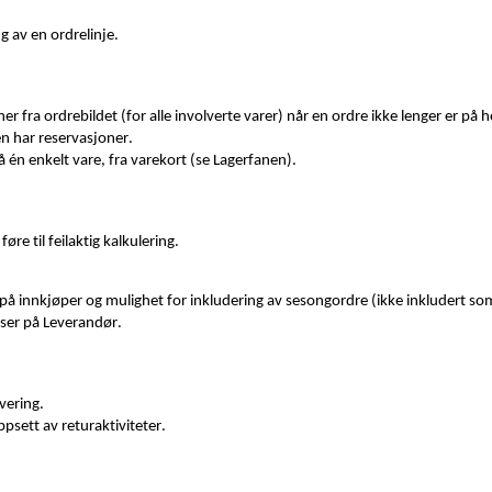
g av en ordrelinje.
er fra ordrebildet (for alle involverte varer) når en ordre ikke lenger er på h
ren har reservasjoner.
på én enkelt vare, fra varekort (se Lagerfanen).
øre til feilaktig kalkulering.
g på innkjøper og mulighet for inkludering av sesongordre (ikke inkludert so
lser på Leverandør.
vering.
psett av returaktiviteter.