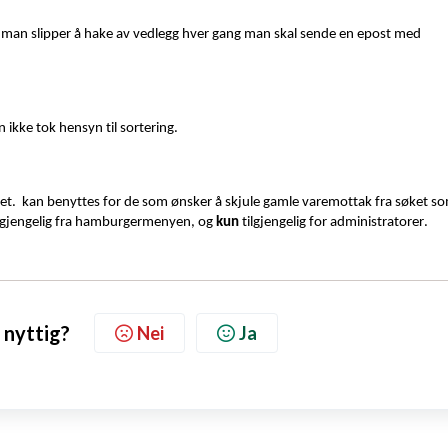
ik at man slipper å hake av vedlegg hver gang man skal sende en epost med
n ikke tok hensyn til sortering.
et.
kan benyttes for de som ønsker å skjule gamle varemottak fra søket s
 tilgjengelig fra hamburgermenyen, og
kun
tilgjengelig for administratorer
.
 nyttig?
Nei
Ja