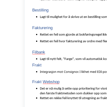
Bestilling
Lagt til mulighet for å skrive ut
en bestilling som
Fakturering
Rettet en feil som gjorde at bokføringsregel ikk
Rettet en feil hvor fakturering av ordre med fler
Filbank
Lagt til nytt felt, "Farge", som vil automatisk 
Frakt
Integrasjon mot Consignor. I likhet med EDI-pos
Frakt
Webshop
Det er nå mulig å sette opp prioritering for vis
den første fraktmetoden som dukker opp som st
Rettet en rekke feil knyttet til utregning av frak