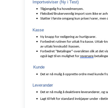
Importveiviser (Ny i Test)
Tilgjengelig fra hovedmenyen.
Fleksibel/Brukervennlig import som ikke er avhe
Støtter i første omgang kun priser/varer, men d
Kasse
Ny knapp for redigering av hurtigvarer.
Forbedret rutinen for uttak fra kasse. Uttak-kna
av uttak/innskudd i kassen.
Forbedret "Betalinger"-oversikten
slik at det v
også lagt til en mulighet for
reversere
betalinger
Kunde
Det er nå mulig å opprette ordre med kunde f
Leverandør
Det er nå mulig å deaktivere leverandører
, og 
Lagt til felt for standard innkjøper
under «Betin