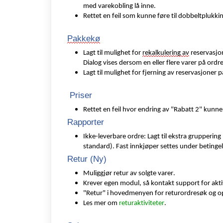
med varekobling lå inne.
Rettet en feil som kunne føre til dobbeltplukkin
Pakkekø
Lagt til mulighet for
rekalkulering av
reservasjon
Dialog vises dersom en eller flere varer på ord
Lagt til mulighet for fjerning av reservasjoner 
Priser
Rettet en feil hvor endring av "R
abatt 2"
kunne f
Rapporter
Ikke-leverbare ordre: Lagt til ekstra grupperin
standard).
Fast innkjøper settes under betinge
Retur (Ny)
Muliggjør retur av solgte varer.
Krever egen modul, så kontakt support for akti
"Retur" i hovedmenyen for returordresøk og op
Les mer om
returaktiviteter
.