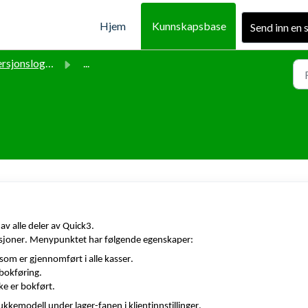
Hjem
Kunnskapsbase
Send inn en 
sjonslogg Quick3
...
av alle deler av Quick3.
sjoner. Menypunktet har følgende egenskaper:
 som er gjennomført i alle kasser.
 bokføring.
ke er bokført.
ukkemodell under lager-fanen i klientinnstillinger.