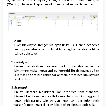
og håndteres via menyvalget
Salg > Blokktype
i hovedmenyen
(⌨️
Alt+H
). Her er en kjapp oversikt over tabellen man finner der:
Kode
Hver blokktype trenger sin egen unike ID. Denne defineres
ved opprettelse av en ny blokktype, og kan inneholde både
tall og bokstaver.
Blokktype
Denne beskrivelsen defineres ved opprettelse av en ny
blokktype, og kan også endres i ettertid. Burde navngis på en
slik måte at det blir enkelt for ansatte å vite hva blokktypen
skal brukes til.
Standard
Én av klientens blokktyper kan defineres som standard.
Denne blokktypen vil da alltid være den som først legges til
automatisk på nye salg, og den typen som blir automatisk
valgt når man legger til en ny blokk på et eksisterende salg.