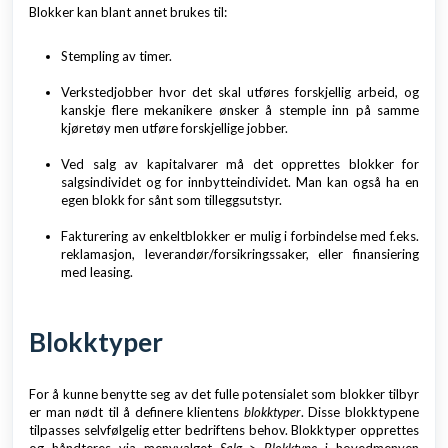
Blokker kan blant annet brukes til:
Stempling av timer.
Verkstedjobber hvor det skal utføres forskjellig arbeid, og
kanskje flere mekanikere ønsker å stemple inn på samme
kjøretøy men utføre forskjellige jobber.
Ved salg av kapitalvarer må det opprettes blokker for
salgsindividet og for innbytteindividet. Man kan også ha en
egen blokk for sånt som tilleggsutstyr.
Fakturering av enkeltblokker er mulig i forbindelse med f.eks.
reklamasjon, leverandør/forsikringssaker, eller finansiering
med leasing.
Blokktyper
For å kunne benytte seg av det fulle potensialet som blokker tilbyr
er man nødt til å definere klientens
blokktyper
. Disse blokktypene
tilpasses selvfølgelig etter bedriftens behov. Blokktyper opprettes