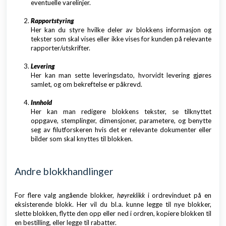
eventuelle varelinjer.
Rapportstyring
Her kan du styre hvilke deler av blokkens informasjon og
tekster som skal vises eller ikke vises for kunden på relevante
rapporter/utskrifter.
Levering
Her kan man sette leveringsdato, hvorvidt levering gjøres
samlet, og om bekreftelse er påkrevd.
Innhold
Her kan man redigere blokkens tekster, se tilknyttet
oppgave, stemplinger, dimensjoner, parametere, og benytte
seg av filutforskeren hvis det er relevante dokumenter eller
bilder som skal knyttes til blokken.
Andre blokkhandlinger
For flere valg angående blokker,
høyreklikk
i ordrevinduet på en
eksisterende blokk. Her vil du bl.a. kunne legge til nye blokker,
slette blokken, flytte den opp eller ned i ordren, kopiere blokken til
en bestilling, eller legge til rabatter.