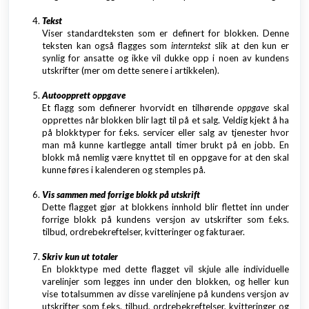
Tekst
Viser standardteksten som er definert for blokken. Denne
teksten kan også flagges som
interntekst
slik at den kun er
synlig for ansatte og ikke vil dukke opp i noen av kundens
utskrifter (mer om dette senere i artikkelen).
Autoopprett oppgave
Et flagg som definerer hvorvidt en tilhørende
oppgave
skal
opprettes når blokken blir lagt til på et salg. Veldig kjekt å ha
på blokktyper for f.eks. servicer eller salg av tjenester hvor
man må kunne kartlegge antall timer brukt på en jobb. En
blokk må nemlig være knyttet til en oppgave for at den skal
kunne føres i kalenderen og stemples på.
Vis sammen med forrige blokk på utskrift
Dette flagget gjør at blokkens innhold blir flettet inn under
forrige blokk på kundens versjon av utskrifter som f.eks.
tilbud, ordrebekreftelser, kvitteringer og fakturaer.
Skriv kun ut totaler
En blokktype med dette flagget vil skjule alle individuelle
varelinjer som legges inn under den blokken, og heller kun
vise totalsummen av disse varelinjene på kundens versjon av
utskrifter som f.eks. tilbud, ordrebekreftelser, kvitteringer og