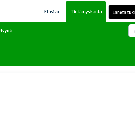
Etusivu
Tietämyskanta
Lähetä tuk
yynti