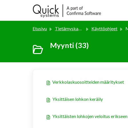
Siirry pääsisältöön
Etusivu
Tietämyskanta
Käyttöohjeet
M
Myynti (33)
Verkkolaskuosoitteiden määritykset
Yksittäisen lohkon keräily
Yksittäisten lohkojen veloitus erikseen