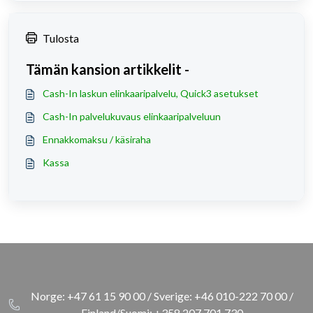
Tulosta
Tämän kansion artikkelit -
Cash-In laskun elinkaaripalvelu, Quick3 asetukset
Cash-In palvelukuvaus elinkaaripalveluun
Ennakkomaksu / käsiraha
Kassa
Norge: +47 61 15 90 00 / Sverige: +46 010-222 70 00 /
Finland/Suomi: +358 207 701 730