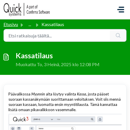
Siirry pääsisältöön
Etusivu
...
Kassatilaus
Kassatilaus
Muokattu To, 3 Heinä, 2025 klo 12:08 PM
Päävalikossa
Myynnin
alta löytyy valinta
Kassa
, josta pääset
suoraan kassanäkymään suorittamaan veloituksen. Voit siis mennä
suoraan kassaan, luomatta ensin myyntitilausta. Tämä kannattaa
lisätä omaan pikavalikkoon vasemmalle.